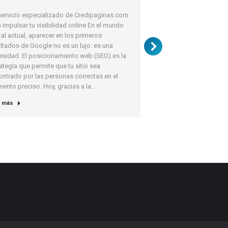
servicio especializado de Credipaginas.com
El arte necesita un hog
 impulsar tu visibilidad online En el mundo
encontrarse con la gen
tal actual, aparecer en los primeros
ese espacio ya no es s
ltados de Google no es un lujo: es una
también vive en la web, 
esidad. El posicionamiento web (SEO) es la
conectar con coleccion
ategia que permite que tu sitio sea
del arte en Costa Rica
ntrado por las personas correctas en el
Musa Galería CR…
ento preciso. Hoy, gracias a la…
Leer más
r más