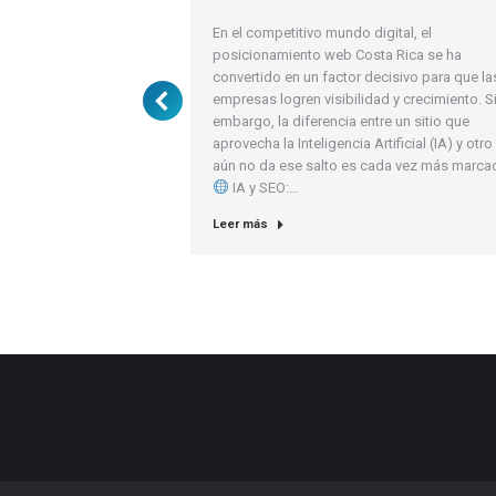
En el competitivo mundo digital, el
posicionamiento web Costa Rica se ha
convertido en un factor decisivo para que la
empresas logren visibilidad y crecimiento. S
embargo, la diferencia entre un sitio que
aprovecha la Inteligencia Artificial (IA) y otr
aún no da ese salto es cada vez más marca
cadeo Web Orgánico
IA y SEO:…
teligencia Artificial
ayo 12, 2025
Leer más
 orgánico se ha
gia esencial para
 las marcas en Google.
algoritmos de búsqueda
a digital, las empresas
enido de manera
e relevantes. Aquí es
icial (IA) juega…