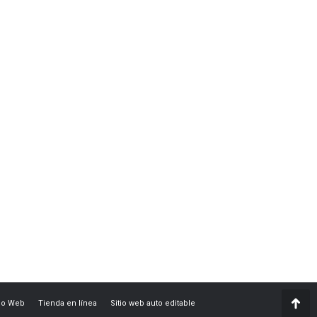
eo Web
Tienda en línea
Sitio web auto editable
Go