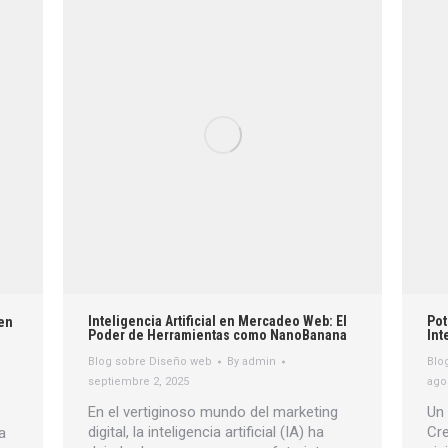
Inteligencia Artificial en Mercadeo Web: El
Pot
 en
Poder de Herramientas como NanoBanana
Int
Blog sobre Diseño web
By
admin
Blo
septiembre 2, 2025
ago
En el vertiginoso mundo del marketing
Un 
digital, la inteligencia artificial (IA) ha
Cre
a