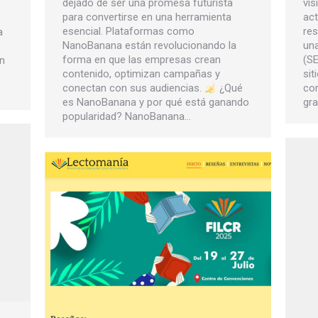
dejado de ser una promesa futurista
vis
para convertirse en una herramienta
act
esencial. Plataformas como
res
a
NanoBanana están revolucionando la
una
forma en que las empresas crean
(SE
ún
contenido, optimizan campañas y
sit
conectan con sus audiencias.
¿Qué
cor
es NanoBanana y por qué está ganando
gra
popularidad? NanoBanana…