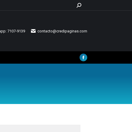
Search:
pp: 7107-9139
contacto@credipaginas.com
Facebook
page
opens
in
new
window