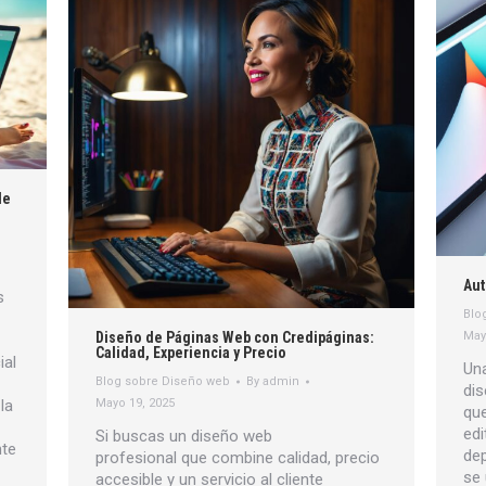
de
Aut
s
Blo
May
Diseño de Páginas Web con Credipáginas:
Calidad, Experiencia y Precio
ial
Una
Blog sobre Diseño web
By
admin
dis
la
Mayo 19, 2025
que
edi
Si buscas un diseño web
nte
dep
profesional que combine calidad, precio
se 
accesible y un servicio al cliente