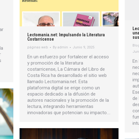
Lec
ar
una
Lectomania.net: Impulsando la Literatura
sus
Costarricense
Blo
la
páginas web
By
admin
Junio 9, 2025
Jun
r
En un esfuerzo por fortalecer el acceso
s
En 
y promoción de la literatura
nec
costarricense, La Cámara del Libro de
nec
Costa Rica ha desarrollado el sitio web
imp
llamado Lectomania.net. Esta
aut
plataforma digital se erige como un
Ese
espacio dedicado a la difusión de
de
autores nacionales y la promoción de la
des
lectura, integrando herramientas
com
innovadoras que potencian su impacto.…
fun
int